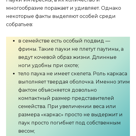
многообразие поражает и удивляет. Однако
некоторые факты выделяют особей среди
собратьев:
в семействе есть особый подвид —
фрины. Такие пауки не плетут паутины, а
ведут кочевой образ жизни. Длинные
ноги удобны при охоте;
тело паука не имеет скелета. Роль каркаса
выполняет твердая оболочка. Именно этим
фактом объясняется довольно
компактный размер представителей
семейства. При увеличении веса или
размера «каркас» просто не выдержит и
паук просто погибнет под собственным
весом;