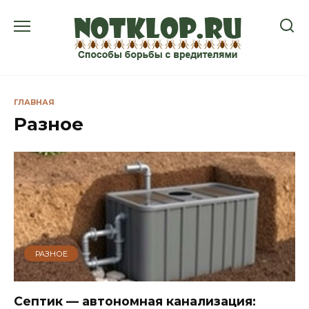
Перейти
к
содержанию
ГЛАВНАЯ
Разное
РАЗНОЕ
Септик — автономная канализация: