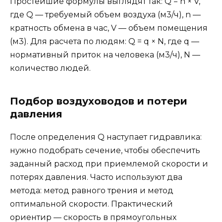
Простейшие формулы выглядят так: Q = n × V,
где Q — требуемый объем воздуха (м3/ч), n —
кратность обмена в час, V — объем помещения
(м3). Для расчета по людям: Q = q × N, где q —
нормативный приток на человека (м3/ч), N —
количество людей.
Подбор воздуховодов и потери
давления
После определения Q наступает гидравлика:
нужно подобрать сечение, чтобы обеспечить
заданный расход при приемлемой скорости и
потерях давления. Часто используют два
метода: метод равного трения и метод
оптимальной скорости. Практический
ориентир — скорость в прямоугольных